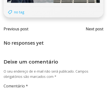
no tag
Navegação
Nav
Previous post
Next post
de
de
No responses yet
Post
Post
Deixe um comentário
O seu endereço de e-mail não será publicado.
Campos
obrigatórios são marcados com
*
Comentário
*