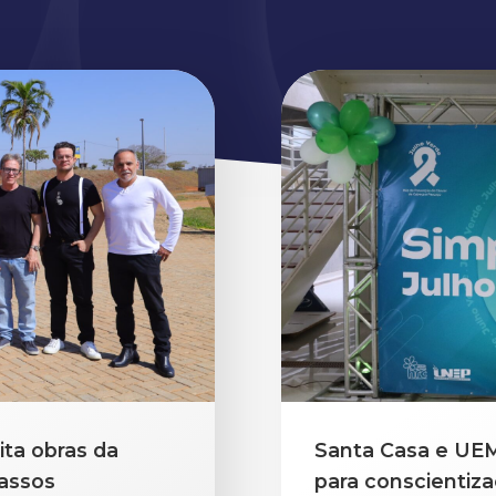
ita obras da
Santa Casa e UEM
assos
para conscientiz